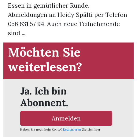
Essen in gemütlicher Runde.
Abmeldungen an Heidy Spälti per Telefon
App
056 631 57 94. Auch neue Teilnehmende
gion
sind ...
emgarten
Möchten Sie
weiterlesen?
Bremgarten
Ja. Ich bin
gion
Abonnent.
emgarten
Anmelden
Haben Sie noch kein Konto?
Registrieren
Sie sich hier