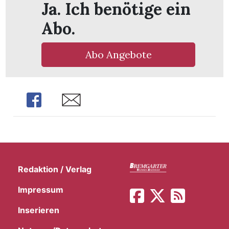
Ja. Ich benötige ein
t
Abo.
Abo Angebote
Share
Share
Redaktion / Verlag
en
Impressum
Inserieren
n