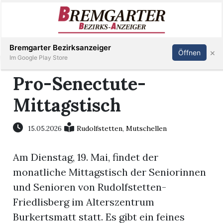
Inserieren
Abonnieren
Anmelden
Bremgarter Bezirksanzeiger
×
Öffnen
Im Google Play Store
Pro-Senectute-
Mittagstisch
Immobilien
Veranstaltungen
15.05.2026
Rudolfstetten
,
Mutschellen
Am Dienstag, 19. Mai, findet der
Stellen
monatliche Mittagstisch der Seniorinnen
E-
und Senioren von Rudolfstetten-
Paper
Friedlisberg im Alterszentrum
Burkertsmatt statt. Es gibt ein feines
Newsletter