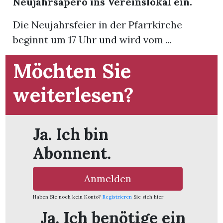
Neujahrsapéro ins Vereinslokal ein.
Die Neujahrsfeier in der Pfarrkirche
App
beginnt um 17 Uhr und wird vom ...
gion
Möchten Sie
emgarten
weiterlesen?
Bremgarten
Ja. Ich bin
Abonnent.
gion
Anmelden
emgarten
Haben Sie noch kein Konto?
Registrieren
Sie sich hier
Ja. Ich benötige ein