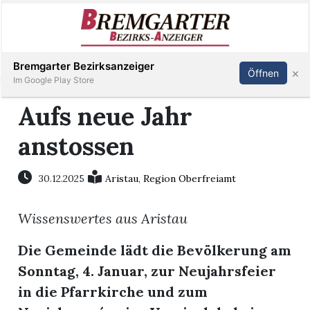
Inserieren
Abonnieren
Anmelden
Bremgarter Bezirksanzeiger
×
Öffnen
Im Google Play Store
Aufs neue Jahr
anstossen
Immobilien
Veranstaltungen
30.12.2025
Aristau
,
Region Oberfreiamt
Wissenswertes aus Aristau
Stellen
Die Gemeinde lädt die Bevölkerung am
E-
Sonntag, 4. Januar, zur Neujahrsfeier
Paper
in die Pfarrkirche und zum
Newsletter