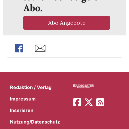
t
Abo.
Abo Angebote
Share
Share
Redaktion / Verlag
Impressum
en
Inserieren
Nutzung/Datenschutz
n