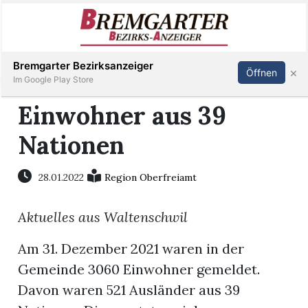
Inserieren
Abonnieren
Anmelden
Bremgarter Bezirksanzeiger
×
Öffnen
Im Google Play Store
Einwohner aus 39
Nationen
Immobilien
Veranstaltungen
28.01.2022
Region Oberfreiamt
Aktuelles aus Waltenschwil
Stellen
Am 31. Dezember 2021 waren in der
E-
Gemeinde 3060 Einwohner gemeldet.
Paper
Davon waren 521 Ausländer aus 39
Newsletter