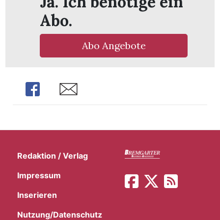
Ja. Ich benötige ein
t
Abo.
Abo Angebote
Share
Share
Redaktion / Verlag
en
Impressum
Inserieren
n
Nutzung/Datenschutz