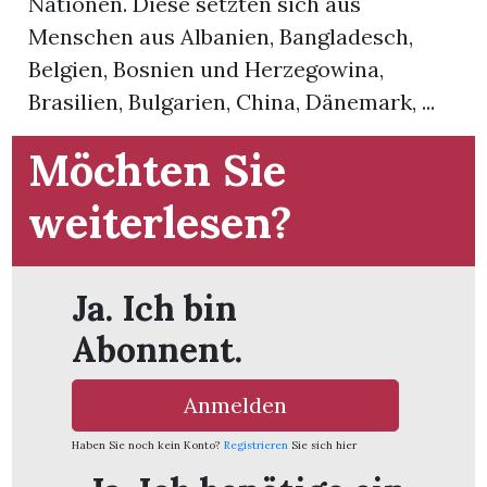
Nationen. Diese setzten sich aus
Menschen aus Albanien, Bangladesch,
App
Belgien, Bosnien und Herzegowina,
gion
Brasilien, Bulgarien, China, Dänemark, ...
emgarten
Möchten Sie
weiterlesen?
Bremgarten
Ja. Ich bin
gion
Abonnent.
emgarten
Anmelden
Haben Sie noch kein Konto?
Registrieren
Sie sich hier