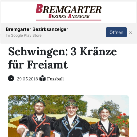
Inserieren
Abonnieren
Anmelden
Bremgarter Bezirksanzeiger
×
Öffnen
Im Google Play Store
Schwingen: 3 Kränze
für Freiamt
Immobilien
Veranstaltungen
29.05.2018
Fussball
Stellen
E-
Paper
Newsletter