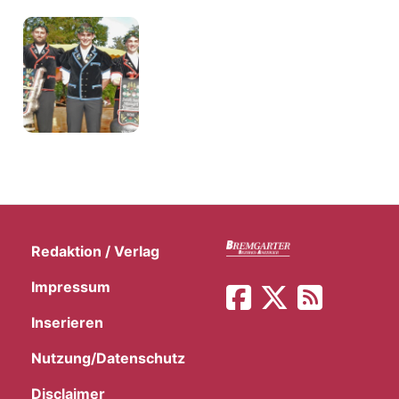
t
Redaktion / Verlag
Impressum
en
Inserieren
Nutzung/Datenschutz
n
Disclaimer