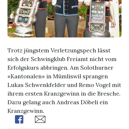
App
gion
emgarten
Trotz jüngstem Verletzungspech lässt
sich der Schwingklub Freiamt nicht vom
Bremgarten
Erfolgskurs abbringen. Am Solothurner
«Kantonalen» in Mümliswil sprangen
Lukas Schwenkfelder und Remo Vogel mit
gion
ihrem ersten Kranzgewinn in die Bresche.
Dazu gelang auch Andreas Döbeli ein
emgarten
Kranzgewinn.
Share
Share