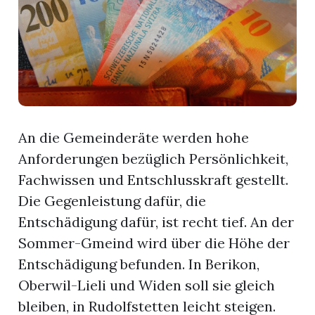
App
gion
emgarten
An die Gemeinderäte werden hohe
Bremgarten
Anforderungen bezüglich Persönlichkeit,
Fachwissen und Entschlusskraft gestellt.
Die Gegenleistung dafür, die
gion
Entschädigung dafür, ist recht tief. An der
Sommer-Gmeind wird über die Höhe der
emgarten
Entschädigung befunden. In Berikon,
Oberwil-Lieli und Widen soll sie gleich
bleiben, in Rudolfstetten leicht steigen.