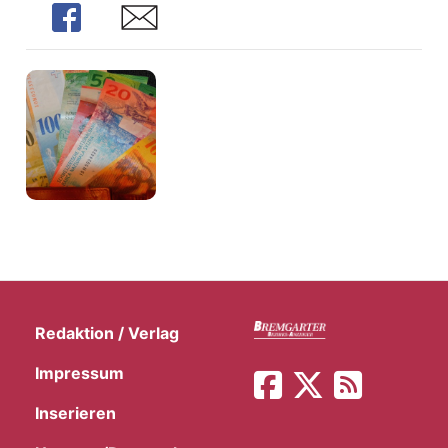
t
Share
Share
Redaktion / Verlag
en
Impressum
Inserieren
n