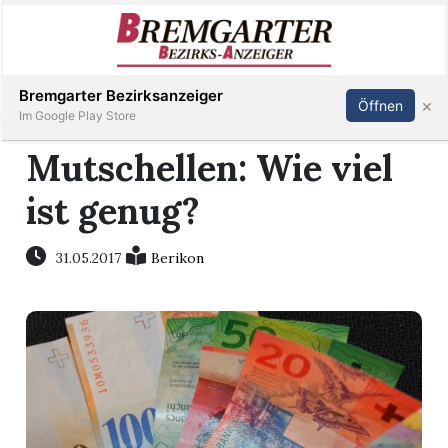
Inserieren
Abonnieren
Anmelden
Bremgarter Bezirksanzeiger
×
Öffnen
Im Google Play Store
Mutschellen: Wie viel
ist genug?
Immobilien
Veranstaltungen
31.05.2017
Berikon
Stellen
E-
Paper
Newsletter