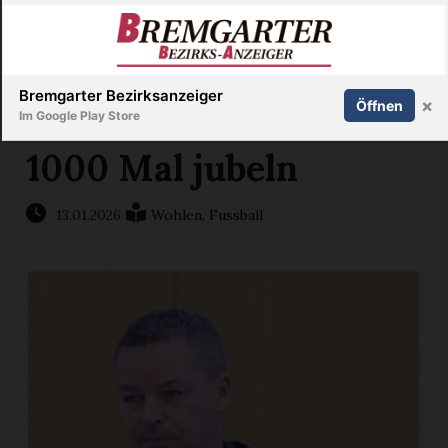
Inserieren
Abonnieren
Anmelden
X
Bremgarter Bezirksanzeiger
×
Öffnen
Im Google Play Store
1000 Mal jubeln
Immobilien
13.01.2026
Wohlen
,
Fussball
Veranstaltungen
Stellen
E-
Paper
Newsletter