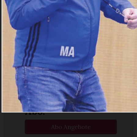
Möchten Sie
weiterlesen?
Ja. Ich bin
Abonnent.
Anmelden
Haben Sie noch kein Konto?
Registrieren
Sie sich hier
Ja. Ich benötige ein
Abo.
Abo Angebote