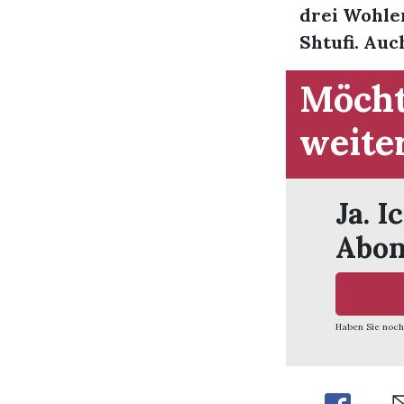
drei Wohle
Shtufi. Auc
Möcht
weite
Ja. I
Abon
Haben Sie noch