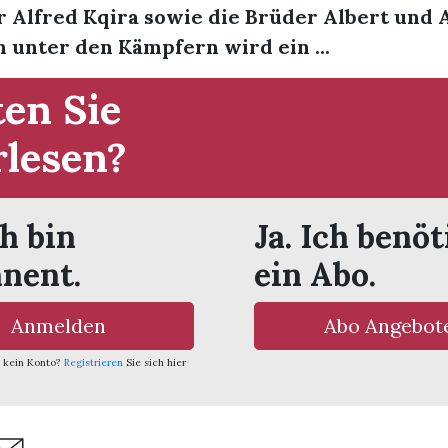
r Alfred Kqira sowie die Brüder Albert und 
h unter den Kämpfern wird ein ...
en Sie
rlesen?
ch bin
Ja. Ich benöt
nent.
ein Abo.
Anmelden
Abo Angebot
 kein Konto?
Registrieren
Sie sich hier