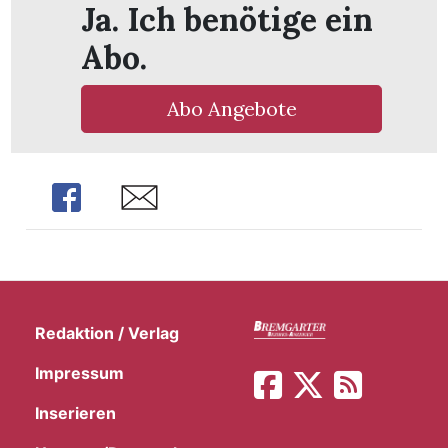
Ja. Ich benötige ein
t
Abo.
Abo Angebote
Share
Share
Redaktion / Verlag
en
Impressum
Inserieren
n