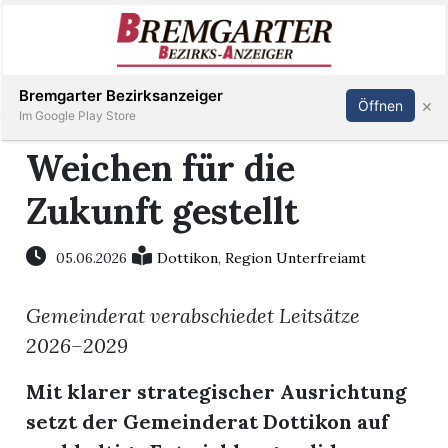
Inserieren
Abonnieren
Anmelden
Bremgarter Bezirksanzeiger
×
Öffnen
Im Google Play Store
Weichen für die
Zukunft gestellt
Immobilien
Veranstaltungen
05.06.2026
Dottikon
,
Region Unterfreiamt
Gemeinderat verabschiedet Leitsätze
Stellen
2026–2029
E-
Mit klarer strategischer Ausrichtung
Paper
setzt der Gemeinderat Dottikon auf
Newsletter