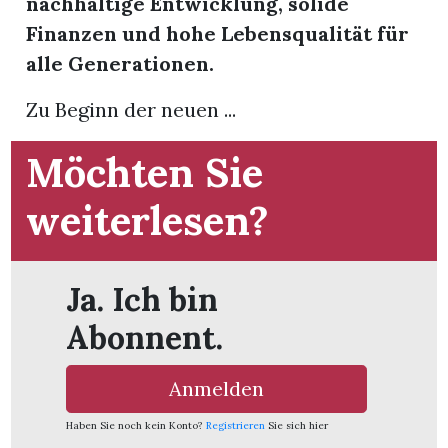
nachhaltige Entwicklung, solide
Finanzen und hohe Lebensqualität für
App
alle Generationen.
gion
Zu Beginn der neuen ...
emgarten
Möchten Sie
weiterlesen?
Bremgarten
Ja. Ich bin
gion
Abonnent.
emgarten
Anmelden
Haben Sie noch kein Konto?
Registrieren
Sie sich hier