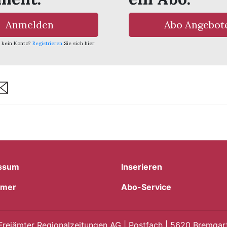
Anmelden
Abo Angebot
 kein Konto?
Registrieren
Sie sich hier
are
ssum
Inserieren
imer
Abo-Service
Freiämter Regionalzeitungen AG | Postfach | 5620 Bremgart