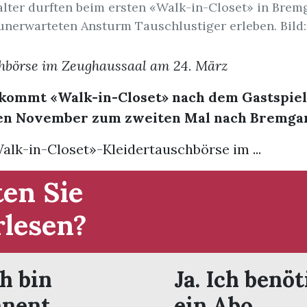
alter durften beim ersten «Walk-in-Closet» in Brem
 unerwarteten Ansturm Tauschlustiger erleben. Bild:
chbörse im Zeughaussaal am 24. März
kommt «Walk-in-Closet» nach dem Gastspiel
n November zum zweiten Mal nach Bremgar
alk-in-Closet»-Kleidertauschbörse im ...
en Sie
rlesen?
ch bin
Ja. Ich benöt
nent.
ein Abo.