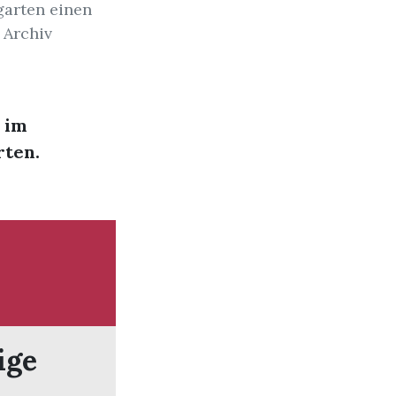
garten einen
 Archiv
 im
ten.
ige