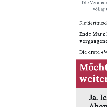
Die Veranst
völlig
Kleidertaus
Ende März 
vergangene
Die erste «W
Möcht
weite
Ja. I
Abon