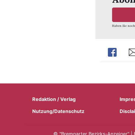
Haben Sie noch
Share
Sh
Redaktion / Verlag
Impre
Nutzung/Datenschutz
Discla
©
"Bremgarter Bezirks-Anzeiger" | 