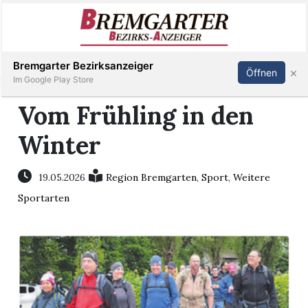
Inserieren
Abonnieren
Anmelden
Bremgarter Bezirksanzeiger
×
Öffnen
Im Google Play Store
Vom Frühling in den
Winter
Immobilien
Veranstaltungen
19.05.2026
Region Bremgarten
,
Sport
,
Weitere
Sportarten
Stellen
E-
Paper
Newsletter