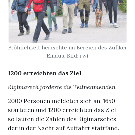
App
gion
emgarten
Fröhlichkeit herrschte im Bereich des Zufiker
Emaus. Bild: rwi
Bremgarten
1200 erreichten das Ziel
Rigimarsch forderte die Teilnehmenden
gion
2000 Personen meldeten sich an, 1650
emgarten
starteten und 1200 erreichten das Ziel –
so lauten die Zahlen des Rigimarsches,
der in der Nacht auf Auffahrt stattfand.