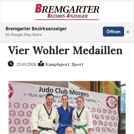
Inserieren
Abonnieren
Anmelden
Bremgarter Bezirksanzeiger
×
Öffnen
Im Google Play Store
Vier Wohler Medaillen
Immobilien
23.01.2026
Kampfsport
,
Sport
Veranstaltungen
Stellen
E-
Paper
Newsletter