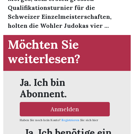
t
Qualifikationsturnier für die
Schweizer Einzelmeisterschaften,
holten die Wohler Judokas vier ...
Möchten Sie
weiterlesen?
Ja. Ich bin
Abonnent.
en
Anmelden
Haben Sie noch kein Konto?
Registrieren
Sie sich hier
n
Ja. Ich benötige ein