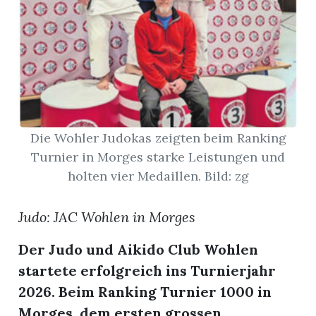
App
gion
emgarten
Die Wohler Judokas zeigten beim Ranking
Bremgarten
Turnier in Morges starke Leistungen und
holten vier Medaillen. Bild: zg
Judo: JAC Wohlen in Morges
gion
Der Judo und Aikido Club Wohlen
emgarten
startete erfolgreich ins Turnierjahr
2026. Beim Ranking Turnier 1000 in
Morges, dem ersten grossen