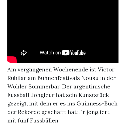
App
gion
emgarten
Bremgarten
Am vergangenen Wochenende ist Victor
Rubilar am Bühnenfestivals Nousu in der
Wohler Sommerbar. Der argentinische
gion
Fussball-Jongleur hat sein Kunststück
emgarten
gezeigt, mit dem er es ins Guinness-Buch
der Rekorde geschafft hat: Er jongliert
mit fünf Fussbällen.