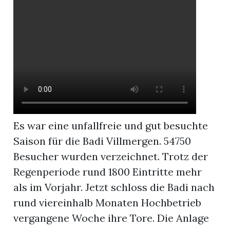
App
gion
emgarten
Bremgarten
Es war eine unfallfreie und gut besuchte
Saison für die Badi Villmergen. 54750
Besucher wurden verzeichnet. Trotz der
gion
Regenperiode rund 1800 Eintritte mehr
emgarten
als im Vorjahr. Jetzt schloss die Badi nach
rund viereinhalb Monaten Hochbetrieb
vergangene Woche ihre Tore. Die Anlage