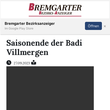
Inserieren
Abonnieren
Anmelden
Bremgarter Bezirksanzeiger
×
Öffnen
Im Google Play Store
Saisonende der Badi
Immobilien
Villmergen
Veranstaltungen
27.09.2023
Stellen
E-
Paper
Newsletter