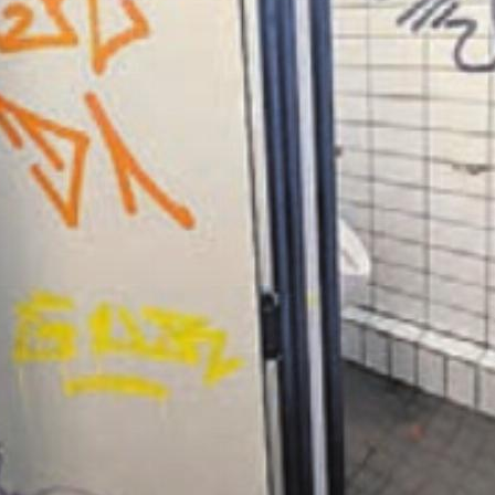
dem Obertorplatz wird dauernd neu versprayt. Die S
Umgang damit angepasst. Bild: huy
aus-Spiel beendet
usdienst der Stadt Bremgarten für das öffentl
platz eingeteilt ist, ist nicht zu beneiden. Die
äfte treffen die Toilette des Öfteren in einem
en Zustand an. Die Stadt hat ...
en Sie
rlesen?