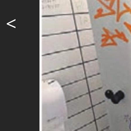
<
Das WC auf 
Katz-und-M
Wer beim Ha
beim Obertor
Reinigungskr
erschreckend
Möcht
weite