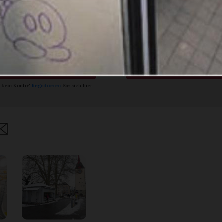
ch bin
Ja. Ich benöt
nent.
ein Abo.
Anmelden
Abo Angebot
 kein Konto?
Registrieren
Sie sich hier
are