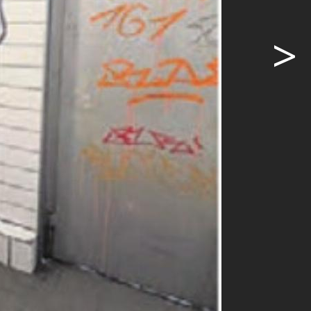
>
tadt hat den
iche WC