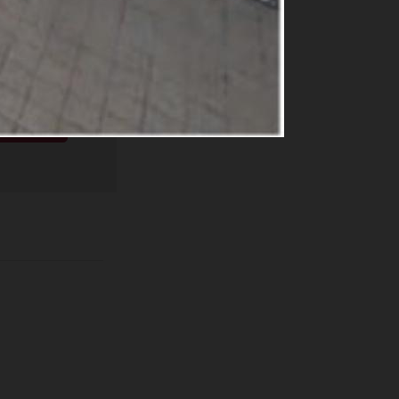
ige
e