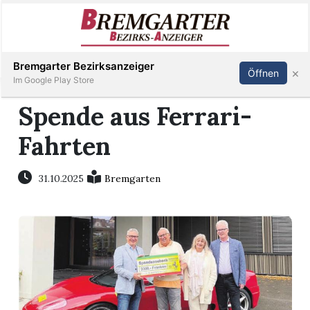
Inserieren
Abonnieren
Anmelden
Bremgarter Bezirksanzeiger
×
Öffnen
Im Google Play Store
Spende aus Ferrari-
Fahrten
Immobilien
Veranstaltungen
31.10.2025
Bremgarten
Stellen
E-
Paper
Newsletter