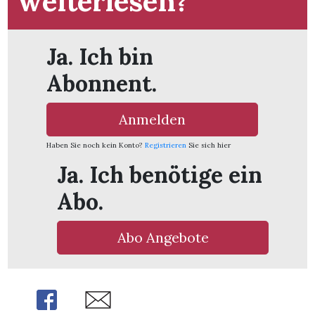
weiterlesen?
t
Ja. Ich bin
Abonnent.
Anmelden
Haben Sie noch kein Konto?
Registrieren
Sie sich hier
Ja. Ich benötige ein
Abo.
Abo Angebote
en
Share
Share
n