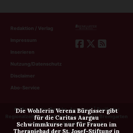
Redaktion / Verlag
Impressum
Inserieren
Nutzung/Datenschutz
Disclaimer
Abo-Service
©
"Bremgarter Bezirks-Anzeiger" | Freiämter
Die Wohlerin Verena Bürgisser gibt
Regionalzeitungen AG | Postfach | 5620 Bremgarten
für die Caritas Aargau
1 Telefon 056 618 58 70 | Email:
Schwimmkurse nur für Frauen im
Therapiebad der St. Josef-Stiftung in
info@bremgarterbezirksanzeiger.ch