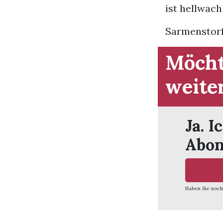
ist hellwach
Sarmenstorf 
Möcht
weite
Ja. I
Abon
Haben Sie noch