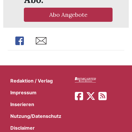
t
Abo Angebote
Share
Share
Redaktion / Verlag
Impressum
Inserieren
en
Nutzung/Datenschutz
n
Disclaimer