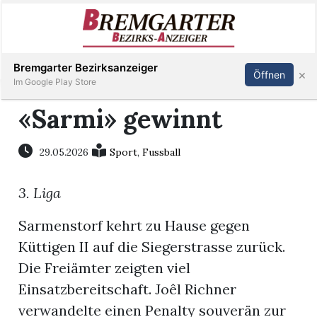
Inserieren
Abonnieren
Anmelden
Bremgarter Bezirksanzeiger
×
Öffnen
Im Google Play Store
«Sarmi» gewinnt
Immobilien
29.05.2026
Sport
,
Fussball
Veranstaltungen
3. Liga
Stellen
Sarmenstorf kehrt zu Hause gegen
Küttigen II auf die Siegerstrasse zurück.
E-
Die Freiämter zeigten viel
Paper
Einsatzbereitschaft. Joêl Richner
verwandelte einen Penalty souverän zur
Newsletter