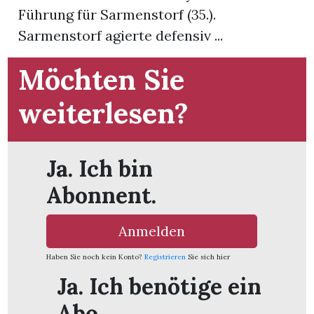
Führung für Sarmenstorf (35.).
Sarmenstorf agierte defensiv ...
App
gion
Möchten Sie
emgarten
weiterlesen?
Bremgarten
Ja. Ich bin
Abonnent.
gion
Anmelden
emgarten
Haben Sie noch kein Konto?
Registrieren
Sie sich hier
Ja. Ich benötige ein
Abo.