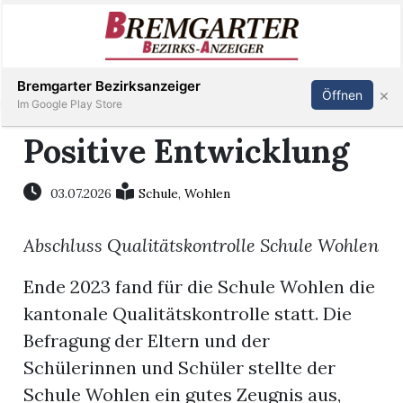
Inserieren
Abonnieren
Anmelden
Bremgarter Bezirksanzeiger
×
Öffnen
Im Google Play Store
Positive Entwicklung
Immobilien
03.07.2026
Schule
,
Wohlen
Veranstaltungen
Abschluss Qualitätskontrolle Schule Wohlen
Stellen
Ende 2023 fand für die Schule Wohlen die
kantonale Qualitätskontrolle statt. Die
E-
Befragung der Eltern und der
Paper
Schülerinnen und Schüler stellte der
Schule Wohlen ein gutes Zeugnis aus,
Newsletter