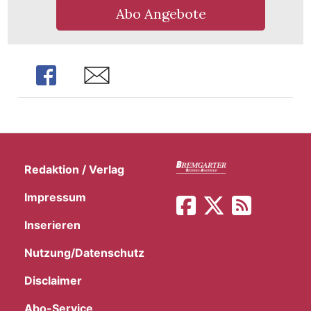
t
Abo Angebote
Share
Share
Redaktion / Verlag
Impressum
Inserieren
en
Nutzung/Datenschutz
Disclaimer
n
Abo-Service