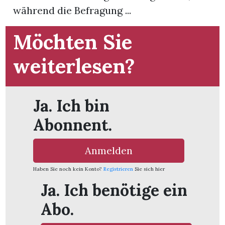
während die Befragung ...
App
Möchten Sie
gion
weiterlesen?
emgarten
Ja. Ich bin
Bremgarten
Abonnent.
Anmelden
gion
Haben Sie noch kein Konto?
Registrieren
Sie sich hier
emgarten
Ja. Ich benötige ein
Abo.