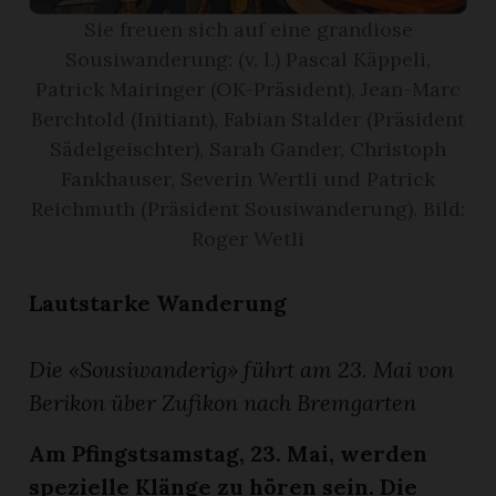
Sie freuen sich auf eine grandiose
App
Sousiwanderung: (v. l.) Pascal Käppeli,
Patrick Mairinger (OK-Präsident), Jean-Marc
gion
Berchtold (Initiant), Fabian Stalder (Präsident
Sädelgeischter), Sarah Gander, Christoph
emgarten
Fankhauser, Severin Wertli und Patrick
Reichmuth (Präsident Sousiwanderung). Bild:
Bremgarten
Roger Wetli
Lautstarke Wanderung
gion
Die «Sousiwanderig» führt am 23. Mai von
emgarten
Berikon über Zufikon nach Bremgarten
Am Pfingstsamstag, 23. Mai, werden
spezielle Klänge zu hören sein. Die