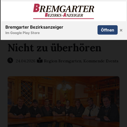
Inserieren
Abonnieren
Anmelden
X
Bremgarter Bezirksanzeiger
×
Öffnen
Im Google Play Store
Nicht zu überhören
Immobilien
24.04.2026
Region Bremgarten
,
Kommende Events
Veranstaltungen
Stellen
E-
Paper
Newsletter