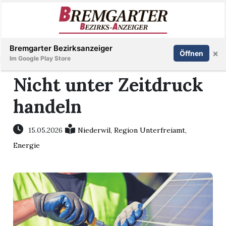
Inserieren
Abonnieren
Anmelden
Bremgarter Bezirksanzeiger
×
Öffnen
Im Google Play Store
Nicht unter Zeitdruck
handeln
Immobilien
Veranstaltungen
15.05.2026
Niederwil
,
Region Unterfreiamt
,
Energie
Stellen
E-
Paper
Newsletter