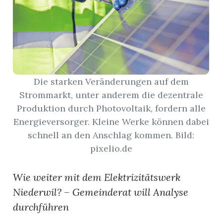
App
gion
emgarten
Die starken Veränderungen auf dem
Strommarkt, unter anderem die dezentrale
Bremgarten
Produktion durch Photovoltaik, fordern alle
Energieversorger. Kleine Werke können dabei
schnell an den Anschlag kommen. Bild:
pixelio.de
gion
Wie weiter mit dem Elektrizitätswerk
emgarten
Niederwil? – Gemeinderat will Analyse
durchführen