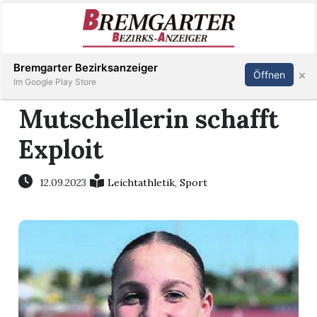
Inserieren
Abonnieren
Anmelden
Bremgarter Bezirksanzeiger
×
Öffnen
Im Google Play Store
Mutschellerin schafft
Exploit
Immobilien
Veranstaltungen
12.09.2023
Leichtathletik
,
Sport
Stellen
E-
Paper
Newsletter