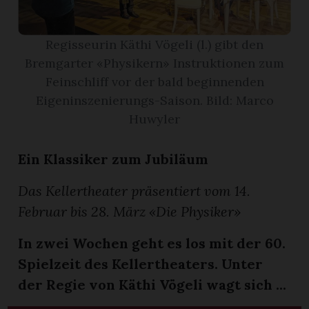
App
Regisseurin Käthi Vögeli (l.) gibt den
gion
Bremgarter «Physikern» Instruktionen zum
Feinschliff vor der bald beginnenden
emgarten
Eigeninszenierungs-Saison. Bild: Marco
Huwyler
Bremgarten
Ein Klassiker zum Jubiläum
Das Kellertheater präsentiert vom 14.
Februar bis 28. März «Die Physiker»
gion
In zwei Wochen geht es los mit der 60.
emgarten
Spielzeit des Kellertheaters. Unter
der Regie von Käthi Vögeli wagt sich ...