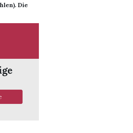
hlen). Die
ige
e