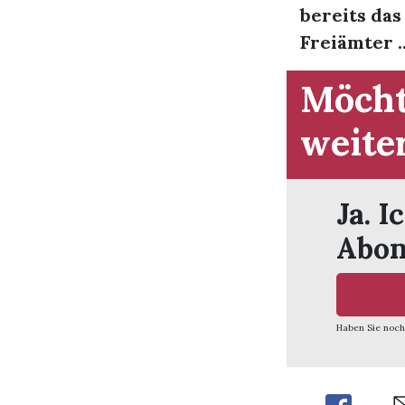
bereits das
Freiämter ..
Möcht
weite
Ja. I
Abon
Haben Sie noch