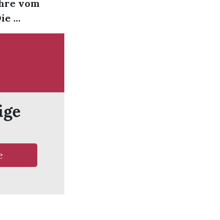
ihre vom
e ...
ige
e