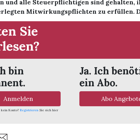
n und alle Steuerpflichtigen sind gehalten, 
rlegten Mitwirkungspflichten zu erfüllen. Di
en Sie
rlesen?
ch bin
Ja. Ich benöt
nent.
ein Abo.
Anmelden
Abo Angebot
 kein Konto?
Registrieren
Sie sich hier
are