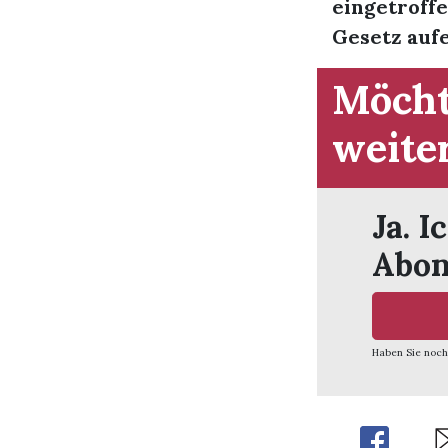
eingetroffe
Gesetz aufe
Möcht
weite
Ja. I
Abon
Haben Sie noch
Share
Sh