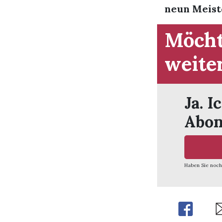
neun Meister
Möcht
weite
Ja. I
Abon
Haben Sie noch
Share
Sh