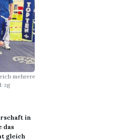
leich mehrere
: zg
rschaft in
e das
t gleich