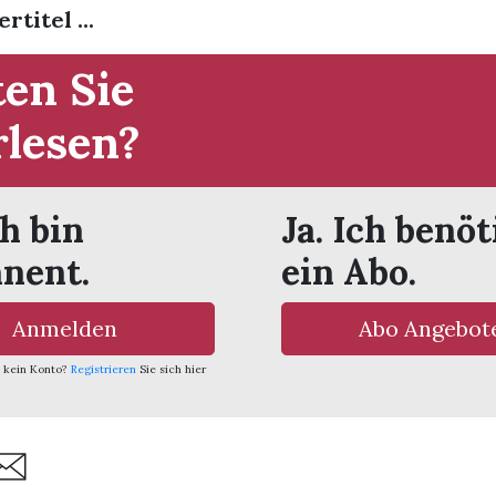
titel ...
en Sie
rlesen?
ch bin
Ja. Ich benöt
nent.
ein Abo.
Anmelden
Abo Angebot
 kein Konto?
Registrieren
Sie sich hier
are