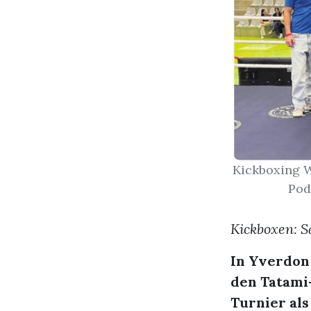
Kickboxing W
Pod
Kickboxen: S
In Yverdon 
den Tatami-
Turnier al