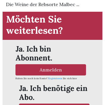
t
Die Weine der Rebsorte Malbec ...
Möchten Sie
weiterlesen?
Ja. Ich bin
Abonnent.
Anmelden
Haben Sie noch kein Konto?
Registrieren
Sie sich hier
en
Ja. Ich benötige ein
Abo.
n