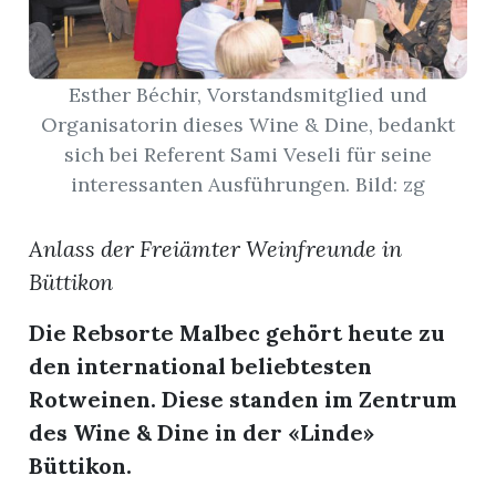
App
Esther Béchir, Vorstandsmitglied und
gion
Organisatorin dieses Wine & Dine, bedankt
emgarten
sich bei Referent Sami Veseli für seine
interessanten Ausführungen. Bild: zg
Bremgarten
Anlass der Freiämter Weinfreunde in
Büttikon
Die Rebsorte Malbec gehört heute zu
gion
den international beliebtesten
emgarten
Rotweinen. Diese standen im Zentrum
des Wine & Dine in der «Linde»
Büttikon.