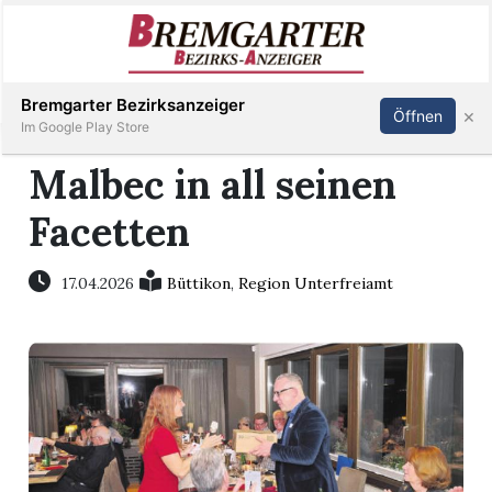
Inserieren
Abonnieren
Anmelden
Bremgarter Bezirksanzeiger
×
Öffnen
Im Google Play Store
Malbec in all seinen
Facetten
Immobilien
Veranstaltungen
17.04.2026
Büttikon
,
Region Unterfreiamt
Stellen
E-
Paper
Newsletter