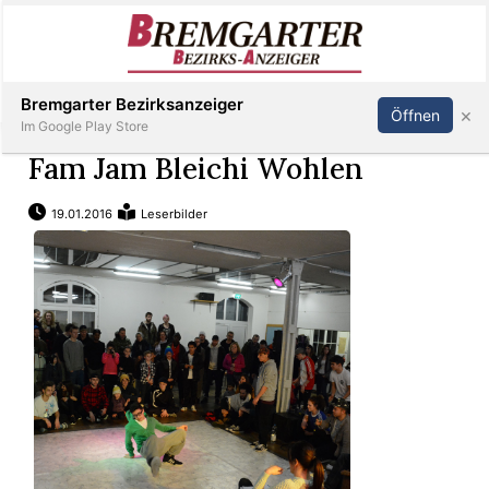
Inserieren
Abonnieren
Anmelden
Bremgarter Bezirksanzeiger
×
Öffnen
Im Google Play Store
Fam Jam Bleichi Wohlen
19.01.2016
Leserbilder
Immobilien
Veranstaltungen
Stellen
E-
Paper
Newsletter