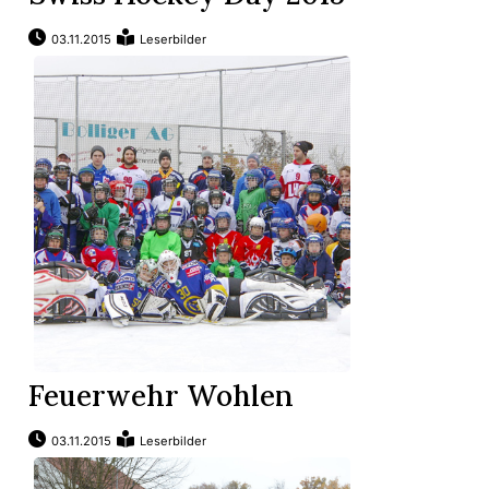
t
03.11.2015
Leserbilder
Feuerwehr Wohlen
en
03.11.2015
Leserbilder
n