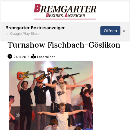
Inserieren
Abonnieren
Anmelden
Bremgarter Bezirksanzeiger
×
Öffnen
Im Google Play Store
Turnshow Fischbach-Göslikon
24.11.2015
Leserbilder
Immobilien
Veranstaltungen
Stellen
E-
Paper
Newsletter