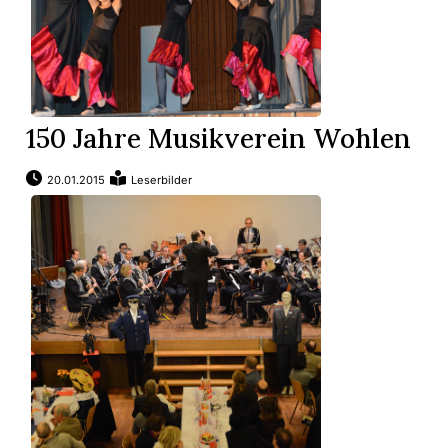
App
gion
150 Jahre Musikverein Wohlen
emgarten
20.01.2015
Leserbilder
Bremgarten
gion
emgarten