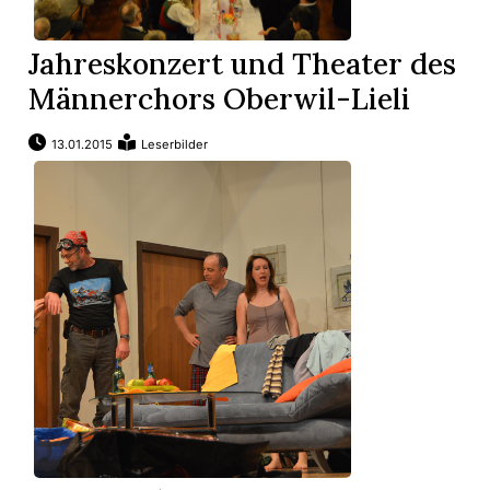
t
Jahreskonzert und Theater des
Männerchors Oberwil-Lieli
13.01.2015
Leserbilder
en
n