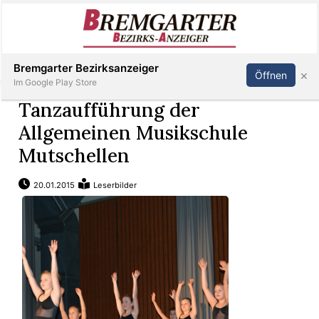
Inserieren
Abonnieren
Anmelden
Bremgarter Bezirksanzeiger
×
Öffnen
Im Google Play Store
Tanzaufführung der
Allgemeinen Musikschule
Immobilien
Mutschellen
Veranstaltungen
20.01.2015
Leserbilder
Stellen
E-
Paper
Newsletter