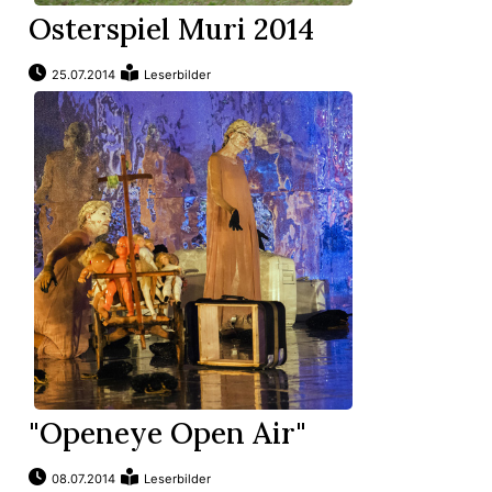
t
Osterspiel Muri 2014
25.07.2014
Leserbilder
en
"Openeye Open Air"
n
08.07.2014
Leserbilder