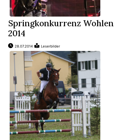
App
Springkonkurrenz Wohlen
gion
2014
emgarten
28.07.2014
Leserbilder
Bremgarten
gion
emgarten