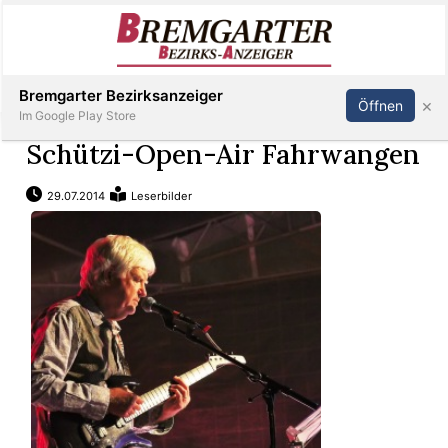
Inserieren
Abonnieren
Anmelden
Bremgarter Bezirksanzeiger
×
Öffnen
Im Google Play Store
Schützi-Open-Air Fahrwangen
29.07.2014
Leserbilder
Immobilien
Veranstaltungen
Stellen
E-
Paper
Newsletter