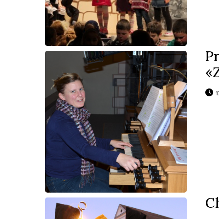
P
«
1
C