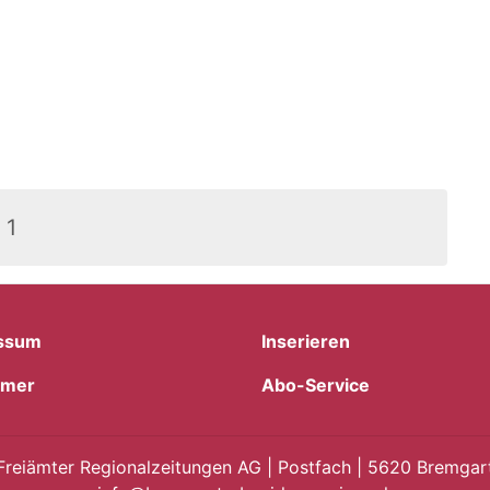
1
ssum
Inserieren
imer
Abo-Service
Freiämter Regionalzeitungen AG | Postfach | 5620 Bremgart