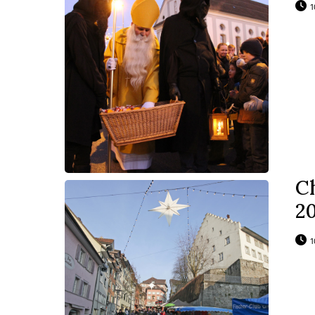
1
C
2
1