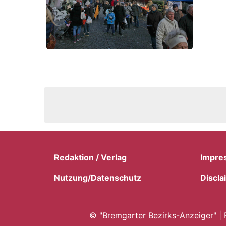
Redaktion / Verlag
Impre
Nutzung/Datenschutz
Discla
©
"Bremgarter Bezirks-Anzeiger" | 