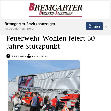
Inserieren
Abonnieren
Anmelden
Bremgarter Bezirksanzeiger
×
Öffnen
Im Google Play Store
Feuerwehr Wohlen feiert 50
Jahre Stützpunkt
Immobilien
29.10.2013
Leserbilder
Veranstaltungen
Stellen
E-
Paper
Newsletter