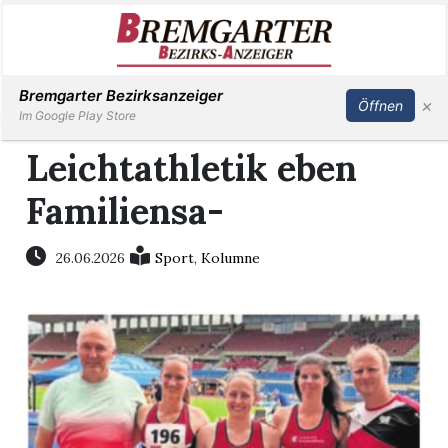
Inserieren
Abonnieren
Anmelden
Bremgarter Bezirksanzeiger
×
Öffnen
Im Google Play Store
Leichtathletik eben
Familiensa-
Immobilien
Veranstaltungen
26.06.2026
Sport
,
Kolumne
Stellen
E-
Paper
Newsletter