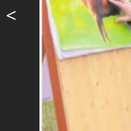
<
Herausforder
Vom Biber w
birgt Herau
sieht man di
Möcht
weite
Ja. I
Abon