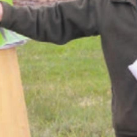
ungen für Forst und Landwirtschaft
eiss man: Die Rückkehr von einst heimischen W
sforderungen. Das ist beim Rothirsch nicht ande
e imposanten Tiere kaum, ...
en Sie
rlesen?
ch bin
Ja. Ich benöt
nent.
ein Abo.
Anmelden
Abo Angebot