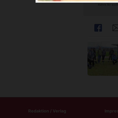
Haben Sie noch
Share
Sh
Redaktion / Verlag
Impre