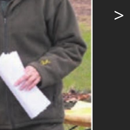
>
ildtieren
rs. Noch
ige
e