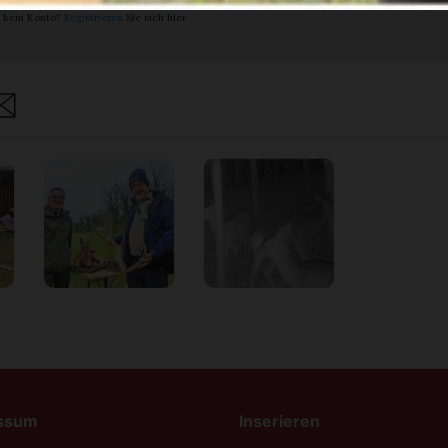
 kein Konto?
Registrieren
Sie sich hier
are
ssum
Inserieren