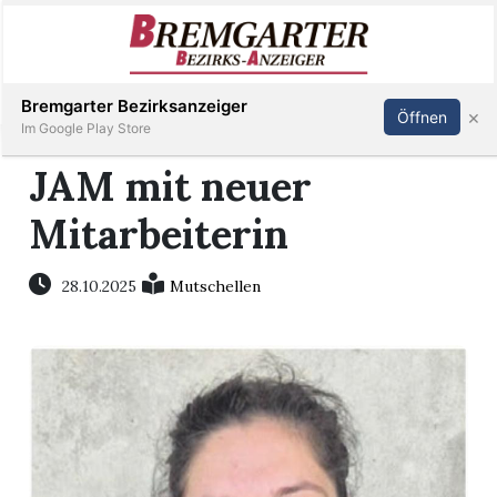
Inserieren
Abonnieren
Anmelden
Bremgarter Bezirksanzeiger
×
Öffnen
Im Google Play Store
JAM mit neuer
Mitarbeiterin
Immobilien
Veranstaltungen
28.10.2025
Mutschellen
Stellen
E-
Paper
Newsletter