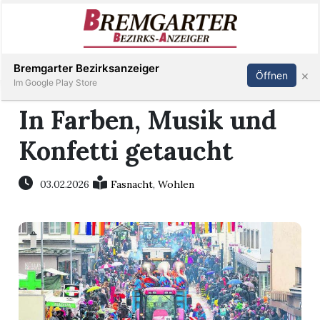
Inserieren
Abonnieren
Anmelden
Bremgarter Bezirksanzeiger
×
Öffnen
Im Google Play Store
In Farben, Musik und
Konfetti getaucht
Immobilien
Veranstaltungen
03.02.2026
Fasnacht
,
Wohlen
Stellen
E-
Paper
Newsletter