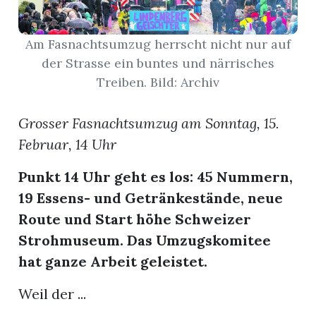
App
Am Fasnachtsumzug herrscht nicht nur auf
gion
der Strasse ein buntes und närrisches
Treiben. Bild: Archiv
emgarten
Grosser Fasnachtsumzug am Sonntag, 15.
Februar, 14 Uhr
Bremgarten
Punkt 14 Uhr geht es los: 45 Nummern,
19 Essens- und Getränkestände, neue
gion
Route und Start höhe Schweizer
Strohmuseum. Das Umzugskomitee
emgarten
hat ganze Arbeit geleistet.
Weil der ...