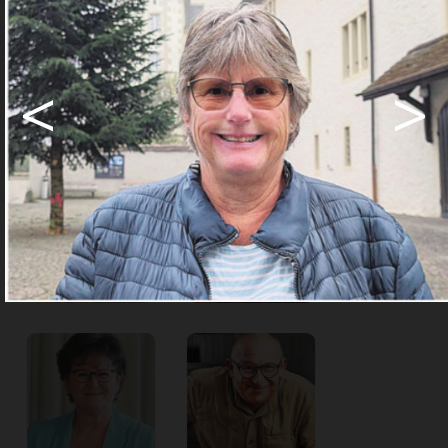
Abo Angebote
<
>
Share
Share