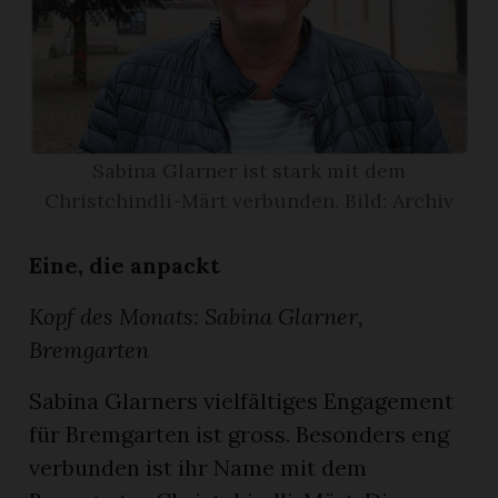
App
gion
emgarten
Sabina Glarner ist stark mit dem
Christchindli-Märt verbunden. Bild: Archiv
Bremgarten
Eine, die anpackt
Kopf des Monats: Sabina Glarner,
gion
Bremgarten
emgarten
Sabina Glarners vielfältiges Engagement
für Bremgarten ist gross. Besonders eng
verbunden ist ihr Name mit dem