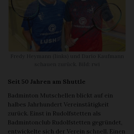
App
gion
emgarten
Fredy Heymann (links) und Dario Kaufmann
Bremgarten
schauen zurück. Bild: rwi
Seit 50 Jahren am Shuttle
gion
Badminton Mutschellen blickt auf ein
halbes Jahrhundert Vereinstätigkeit
emgarten
zurück. Einst in Rudolfstetten als
Badmintonclub Rudolfstetten gegründet,
entwickelte sich der Verein schnell. Einen