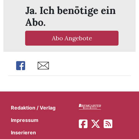
t
Ja. Ich benötige ein
Abo.
Abo Angebote
Share
Share
Redaktion / Verlag
en
Impressum
n
Inserieren