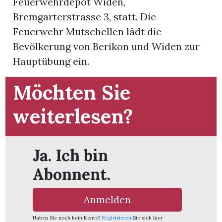
Feuerwehrdepot Widen,
Bremgarterstrasse 3, statt. Die
App
Feuerwehr Mutschellen lädt die
gion
Bevölkerung von Berikon und Widen zur
Hauptübung ein.
emgarten
Möchten Sie
Bremgarten
weiterlesen?
Ja. Ich bin
gion
Abonnent.
emgarten
Anmelden
Haben Sie noch kein Konto?
Registrieren
Sie sich hier