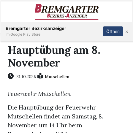
Inserieren
Abonnieren
Anmelden
Bremgarter Bezirksanzeiger
×
Öffnen
Im Google Play Store
Hauptübung am 8.
November
Immobilien
Veranstaltungen
31.10.2025
Mutschellen
Feuerwehr Mutschellen
Stellen
Die Hauptübung der Feuerwehr
E-
Mutschellen findet am Samstag, 8.
Paper
November, um 14 Uhr beim
Newsletter