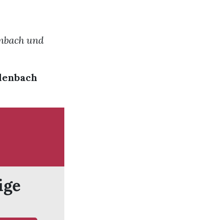
nbach und
lenbach
ige