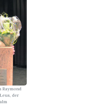
en Raymond
 Leus, der
Salm