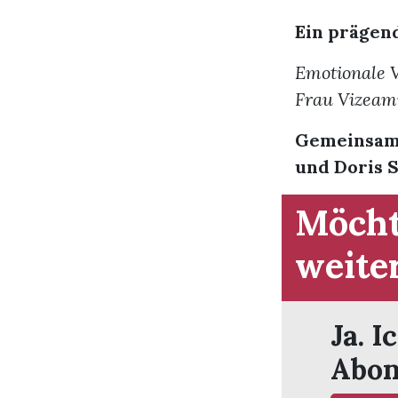
Ein prägen
Emotionale 
Frau Vizeam
Gemeinsam 
und Doris S
Möcht
weite
Ja. I
Abon