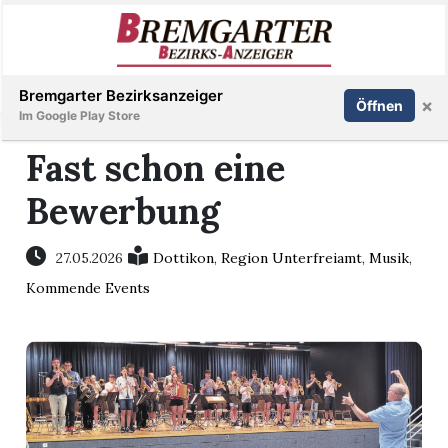
Inserieren
Abonnieren
Anmelden
Bremgarter Bezirksanzeiger
×
Öffnen
Im Google Play Store
Fast schon eine
Bewerbung
Immobilien
Veranstaltungen
27.05.2026
Dottikon
,
Region Unterfreiamt
,
Musik
,
Kommende Events
Stellen
E-
Paper
Newsletter