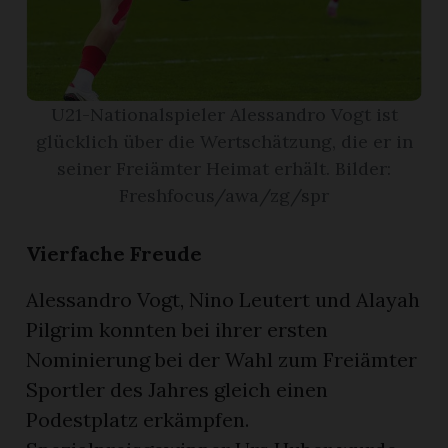
App
gion
U21-Nationalspieler Alessandro Vogt ist
emgarten
glücklich über die Wertschätzung, die er in
seiner Freiämter Heimat erhält. Bilder:
Freshfocus/awa/zg/spr
Bremgarten
Vierfache Freude
Alessandro Vogt, Nino Leutert und Alayah
gion
Pilgrim konnten bei ihrer ersten
Nominierung bei der Wahl zum Freiämter
emgarten
Sportler des Jahres gleich einen
Podestplatz erkämpfen.