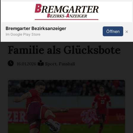
Inserieren
Abonnieren
Anmelden
X
Bremgarter Bezirksanzeiger
×
Öffnen
Im Google Play Store
Familie als Glücksbote
Immobilien
16.01.2026
Sport
,
Fussball
Veranstaltungen
Stellen
E-
Paper
Newsletter