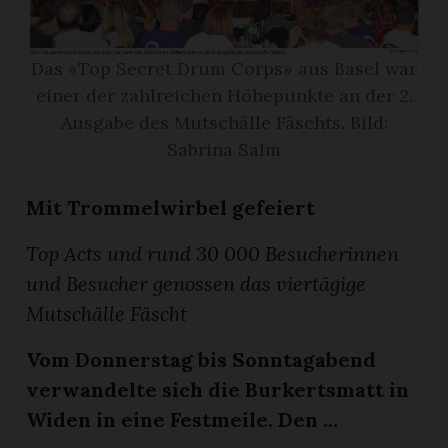
App
Das «Top Secret Drum Corps» aus Basel war
gion
einer der zahlreichen Höhepunkte an der 2.
Ausgabe des Mutschälle Fäschts. Bild:
emgarten
Sabrina Salm
Mit Trommelwirbel gefeiert
Bremgarten
Top Acts und rund 30 000 Besucherinnen
und Besucher genossen das viertägige
gion
Mutschälle Fäscht
emgarten
Vom Donnerstag bis Sonntagabend
verwandelte sich die Burkertsmatt in
Widen in eine Festmeile. Den ...