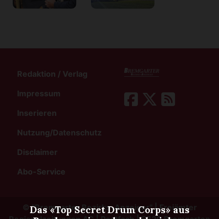
Redaktion / Verlag
Impressum
Inserieren
Nutzung/Datenschutz
Disclaimer
Abo-Service
©
"Bremgarter Bezirks-Anzeiger" | Freiämter
Das «Top Secret Drum Corps» aus