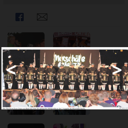
Share
Share
<
>