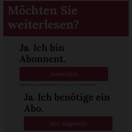
t
Möchten Sie
weiterlesen?
Ja. Ich bin
Abonnent.
Anmelden
Haben Sie noch kein Konto?
Registrieren
Sie sich hier
Ja. Ich benötige ein
en
Abo.
Abo Angebote
n