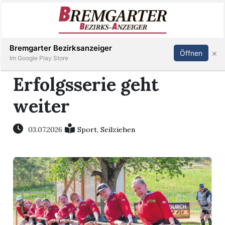
Inserieren
Abonnieren
Anmelden
Bremgarter Bezirksanzeiger
×
Öffnen
Im Google Play Store
Erfolgsserie geht
weiter
Immobilien
Veranstaltungen
03.07.2026
Sport
,
Seilziehen
Stellen
E-
Paper
Newsletter