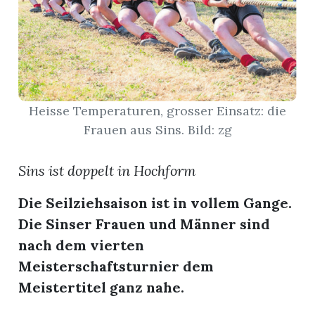
App
gion
emgarten
Heisse Temperaturen, grosser Einsatz: die
Frauen aus Sins. Bild: zg
Bremgarten
Sins ist doppelt in Hochform
Die Seilziehsaison ist in vollem Gange.
gion
Die Sinser Frauen und Männer sind
nach dem vierten
emgarten
Meisterschaftsturnier dem
Meistertitel ganz nahe.