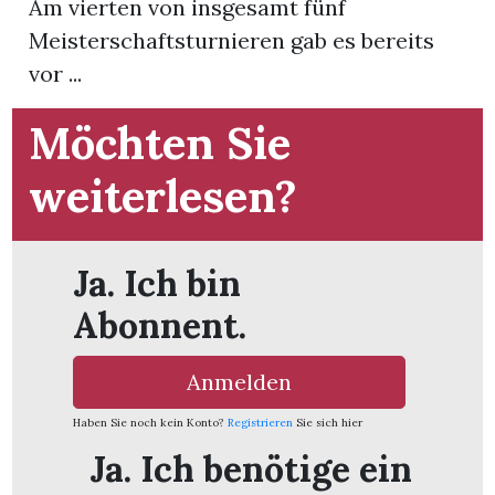
Am vierten von insgesamt fünf
t
Meisterschaftsturnieren gab es bereits
vor ...
Möchten Sie
weiterlesen?
Ja. Ich bin
Abonnent.
Anmelden
en
Haben Sie noch kein Konto?
Registrieren
Sie sich hier
Ja. Ich benötige ein
n