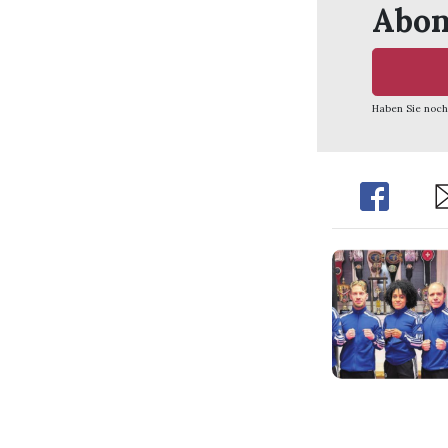
Abon
Haben Sie noch
Share
Sh