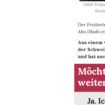
2000 Teiln
Prete
Der Freiämte
Abu Dhabi ei
Aus einem 
der Schwei
und hat auc
Möcht
weite
Ja. I