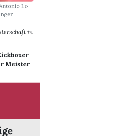
 Antonio Lo
renger
terschaft in
Kickboxer
er Meister
ige