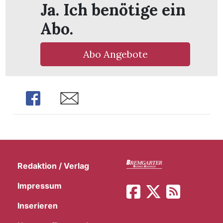
Ja. Ich benötige ein
t
Abo.
Abo Angebote
Share
Share
Redaktion / Verlag
en
Impressum
Inserieren
n