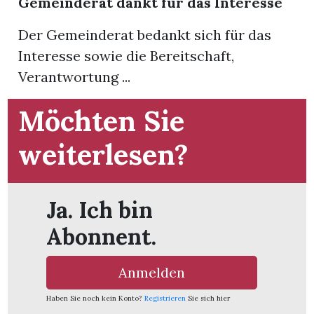
Gemeinderat dankt für das Interesse
Der Gemeinderat bedankt sich für das
App
Interesse sowie die Bereitschaft,
gion
Verantwortung ...
emgarten
Möchten Sie
weiterlesen?
Bremgarten
Ja. Ich bin
gion
Abonnent.
emgarten
Anmelden
Haben Sie noch kein Konto?
Registrieren
Sie sich hier