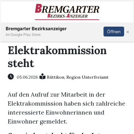
Inserieren
Abonnieren
Anmelden
Bremgarter Bezirksanzeiger
×
Öffnen
Im Google Play Store
Elektrakommission
steht
Immobilien
Veranstaltungen
05.06.2026
Büttikon
,
Region Unterfreiamt
Auf den Aufruf zur Mitarbeit in der
Stellen
Elektrakommission haben sich zahlreiche
E-
interessierte Einwohnerinnen und
Paper
Einwohner gemeldet.
Newsletter