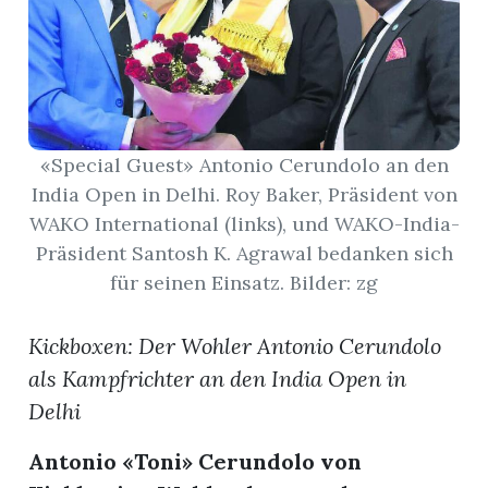
App
gion
emgarten
«Special Guest» Antonio Cerundolo an den
India Open in Delhi. Roy Baker, Präsident von
WAKO International (links), und WAKO-India-
Bremgarten
Präsident Santosh K. Agrawal bedanken sich
für seinen Einsatz. Bilder: zg
gion
Kickboxen: Der Wohler Antonio Cerundolo
als Kampfrichter an den India Open in
emgarten
Delhi
Antonio «Toni» Cerundolo von