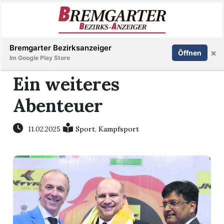
Inserieren
Abonnieren
Anmelden
Bremgarter Bezirksanzeiger
×
Öffnen
Im Google Play Store
Ein weiteres
Abenteuer
Immobilien
Veranstaltungen
11.02.2025
Sport
,
Kampfsport
Stellen
E-
Paper
Newsletter