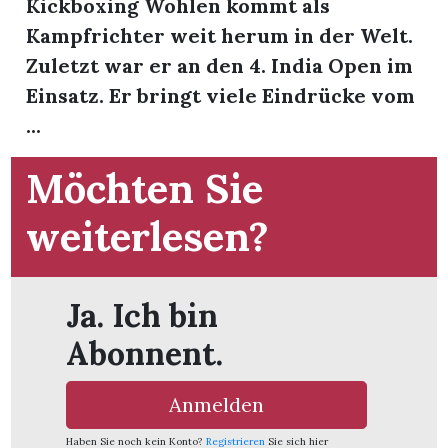
Kickboxing Wohlen kommt als
t
Kampfrichter weit herum in der Welt.
Zuletzt war er an den 4. India Open im
Einsatz. Er bringt viele Eindrücke vom
...
Möchten Sie
weiterlesen?
Ja. Ich bin
Abonnent.
en
Anmelden
n
Haben Sie noch kein Konto?
Registrieren
Sie sich hier