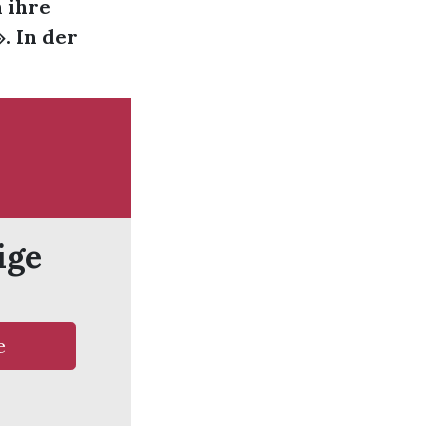
 ihre
. In der
ige
e