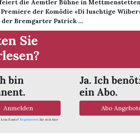
 feiert die Aemtler Bühne in Mettmenstetten
 Premiere der Komödie «Di luschtige Wiiber»
 der Bremgarter Patrick ...
en Sie
rlesen?
ch bin
Ja. Ich benöt
nent.
ein Abo.
Anmelden
Abo Angebot
 kein Konto?
Registrieren
Sie sich hier