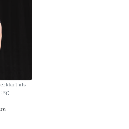
erklärt als
: zg
dem