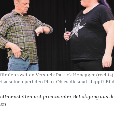
t für den zweiten Versuch: Patrick Honegger (rechts) 
vis» seinen perfiden Plan. Ob es diesmal klappt? Bild
ettmenstetten mit prominenter Beteiligung aus 
hen