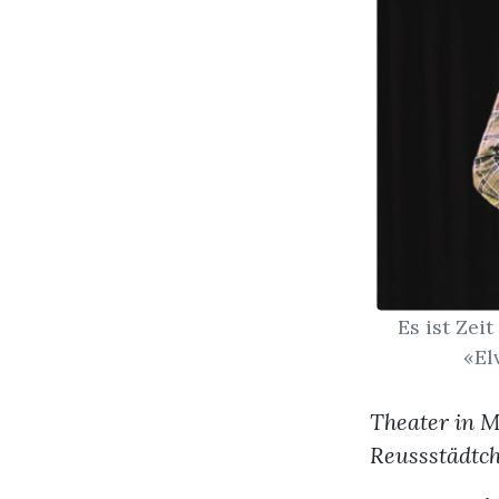
Es ist Zei
«El
Theater in M
Reussstädtc