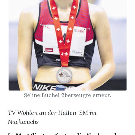
App
gion
emgarten
Bremgarten
gion
Seline Büchel überzeugte erneut.
emgarten
TV Wohlen an der Hallen-SM im
Nachwuchs