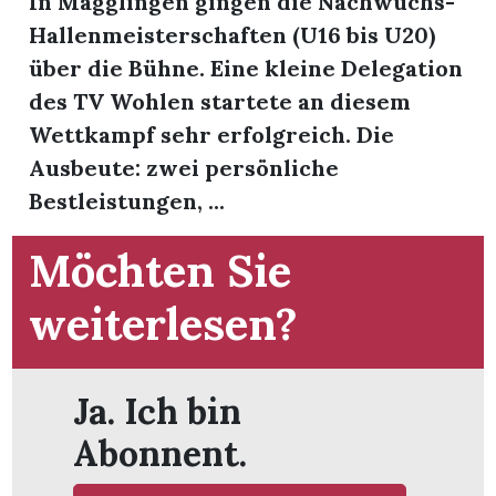
In Magglingen gingen die Nachwuchs-
t
Hallenmeisterschaften (U16 bis U20)
über die Bühne. Eine kleine Delegation
des TV Wohlen startete an diesem
Wettkampf sehr erfolgreich. Die
Ausbeute: zwei persönliche
Bestleistungen, ...
Möchten Sie
weiterlesen?
en
Ja. Ich bin
Abonnent.
n