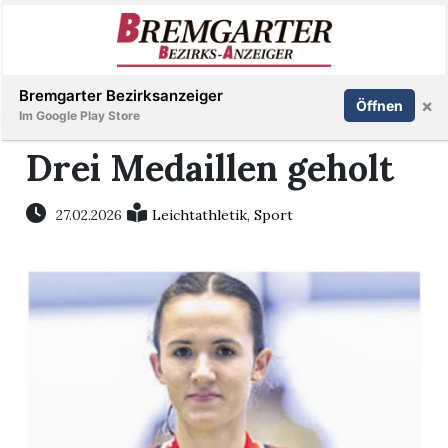
Inserieren
Abonnieren
Anmelden
Bremgarter Bezirksanzeiger
×
Öffnen
Im Google Play Store
Drei Medaillen geholt
Immobilien
27.02.2026
Leichtathletik
,
Sport
Veranstaltungen
Stellen
E-
Paper
Newsletter